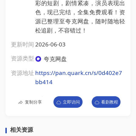
彩的短剧，剧情紧凑，演员表现出
色，现已完结，全集免费观看！资
源已整理至夸克网盘，随时随地轻
松追剧，不容错过！
更新时间
2026-06-03
资源类型
夸克网盘
资源地址
https://pan.quark.cn/s/0d402e7
bb414
复制分享
立即访问
看剧教程
相关资源