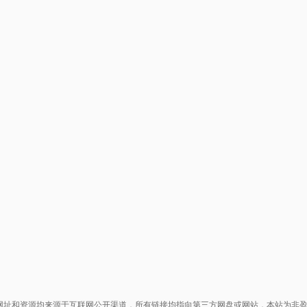
网址和资源均来源于互联网公开渠道，所有链接均指向第三方网盘或网站，本站为非