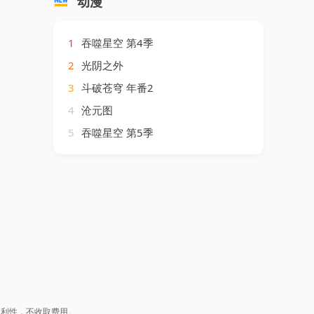
动漫
1
吞噬星空 第4季
2
光阴之外
3
斗破苍穹 年番2
4
沧元图
5
吞噬星空 第5季
盈利性，不收取费用。