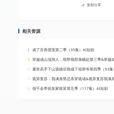
复制分享
相关资源
1
成了百兽团宠第二季（35集）AI短剧
3
穿越成山顶洞人，我带领部落崛起第三季&穿越成山顶洞人我带领部落崛起第三季（36集
5
遁世高手下山退婚后我成了祖师爷第四季（93集
7
诡异复苏：我满身禁忌杀穿诡域&诡异复苏我满身禁忌杀穿诡域（48集）
9
假千金带崽发家致富第五季（117集）AI短剧