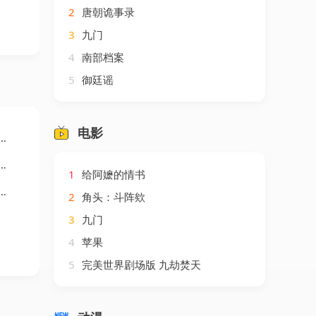
2
唐朝诡事录
3
九门
4
南部档案
5
御廷谣
电影
1
给阿嬷的情书
2
角头：斗阵欸
3
九门
4
苹果
5
完美世界剧场版 九劫焚天