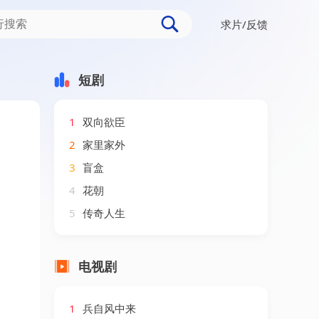
求片/反馈
短剧
1
双向欲臣
2
家里家外
3
盲盒
4
花朝
5
传奇人生
电视剧
1
兵自风中来