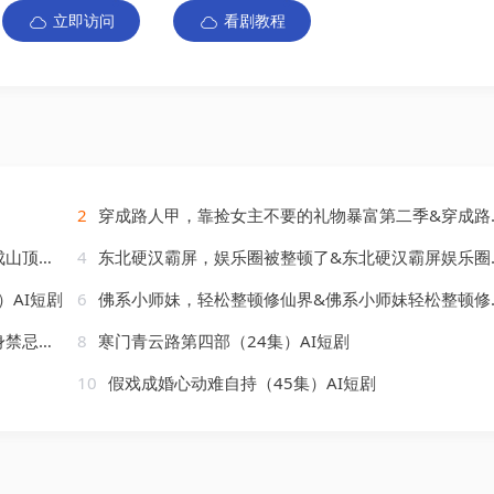
立即访问
看剧教程
2
穿成路人甲，靠捡女主不要的礼物暴富第二季&穿成路人甲靠捡女主不要的礼物暴富第二季（30集）AI短剧
）AI短剧
4
东北硬汉霸屏，娱乐圈被整顿了&东北硬汉霸屏娱乐圈被整顿了（30集）AI短剧
）AI短剧
6
佛系小师妹，轻松整顿修仙界&佛系小师妹轻松整顿修仙界（46集）AI短剧
AI短剧
8
寒门青云路第四部（24集）AI短剧
10
假戏成婚心动难自持（45集）AI短剧