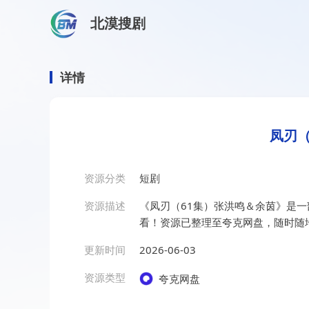
北漠搜剧
首页
/
资源搜索
/
凤刃（61集）张洪鸣＆余茵
凤刃（61集）张洪鸣＆余茵
详情
凤刃（
资源分类
短剧
资源描述
《凤刃（61集）张洪鸣＆余茵》是
看！资源已整理至夸克网盘，随时随
更新时间
2026-06-03
资源类型
夸克网盘