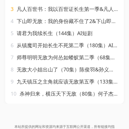
3
凡人百世书：我以百世证长生第一季&凡人百世书我以百世证长生第一季（111集）AI短剧
4
下山即无敌：我的身份藏不住了2&下山即无敌我的身份藏不住了2（104集）AI短剧
5
请君为我续长生（144集）AI短剧
6
从镇魔司开始长生不死第二季（180集）AI短剧
7
师尊明明无敌为何怂如蝼蚁第二季（68集）AI短剧
8
无敌大小姐出山了（70集）陈俊羽&孙义宸&郭亚宁
9
九天镇压之主角就应该无敌第五季（133集）AI短剧
10
杀神归来，横压天下无敌（80集）何子杰&侯梦心
本站所提供的网址和资源均来源于互联网公开渠道，所有链接均指