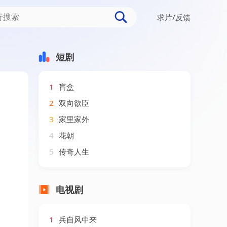
求片/反馈
短剧
1
盲盒
2
双向欲臣
3
家里家外
4
花朝
5
传奇人生
电视剧
1
兵自风中来