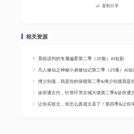
复制分享
相关资源
1
系统误判的专属偏爱第二季（20集）AI短剧
3
凡人修仙之神秘小鼎修仙记第三季（25集）AI短
5
傅少别逃，我是你的保镖第二季&傅少别逃我是你的保镖第二季（92集）
7
诊所通古代，针管吓哭京城大佬第二季&诊所通古代针管吓哭京城大佬第二季（28集
9
让你买状元，你怎么真成文圣了！第四季&让你买状元你怎么真成文圣了第四季（105集