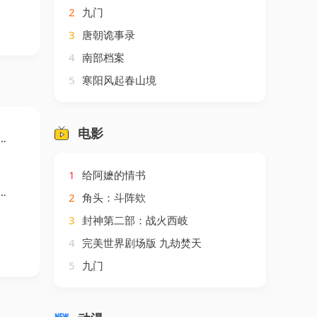
2
九门
3
唐朝诡事录
4
南部档案
5
寒阳风起春山境
电影
1
给阿嬷的情书
2
角头：斗阵欸
3
封神第二部：战火西岐
4
完美世界剧场版 九劫焚天
5
九门