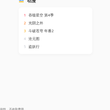
动漫
1
吞噬星空 第4季
2
光阴之外
3
斗破苍穹 年番2
4
沧元图
5
盗妖行
盈利性，不收取费用。