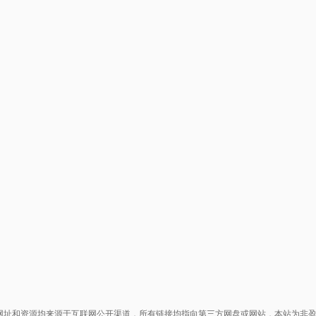
网址和资源均来源于互联网公开渠道，所有链接均指向第三方网盘或网站，本站为非