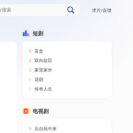
求片/反馈
短剧
1
盲盒
2
双向欲臣
3
家里家外
4
花朝
5
传奇人生
电视剧
1
兵自风中来