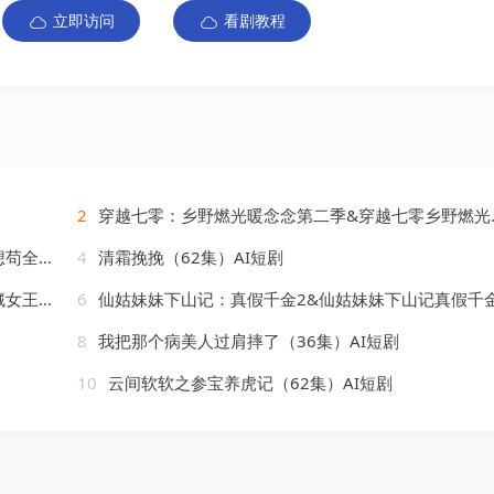
立即访问
看剧教程
2
穿越七零：乡野燃光暖念念第二季&穿越七零乡野燃光暖念念第二季（84集）AI短剧
AI短剧
4
清霜挽挽（62集）AI短剧
AI短剧
6
仙姑妹妹下山记：真假千金2&仙姑妹妹下山记真假千金2（121集）AI短
8
我把那个病美人过肩摔了（36集）AI短剧
10
云间软软之参宝养虎记（62集）AI短剧