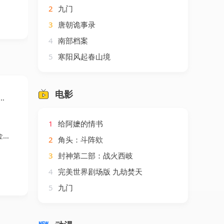
2
九门
3
唐朝诡事录
4
南部档案
5
寒阳风起春山境
电影
1
给阿嬷的情书
剧
2
角头：斗阵欸
3
封神第二部：战火西岐
4
完美世界剧场版 九劫焚天
5
九门