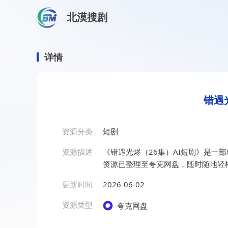
北漠搜剧
首页
/
资源搜索
/
错遇光烬（26集）AI短剧
错遇光烬（26集）AI短剧
详情
错遇
资源分类
短剧
资源描述
《错遇光烬（26集）AI短剧》是一
资源已整理至夸克网盘，随时随地轻
更新时间
2026-06-02
资源类型
夸克网盘