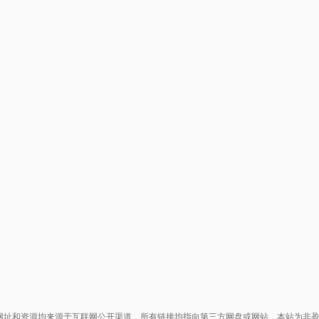
网址和资源均来源于互联网公开渠道，所有链接均指向第三方网盘或网站，本站为非