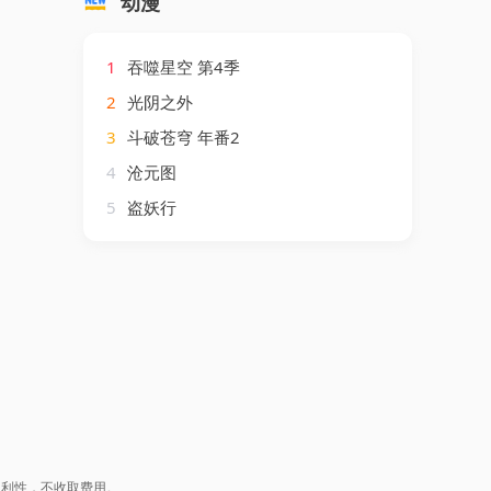
动漫
1
吞噬星空 第4季
2
光阴之外
3
斗破苍穹 年番2
4
沧元图
5
盗妖行
盈利性，不收取费用。