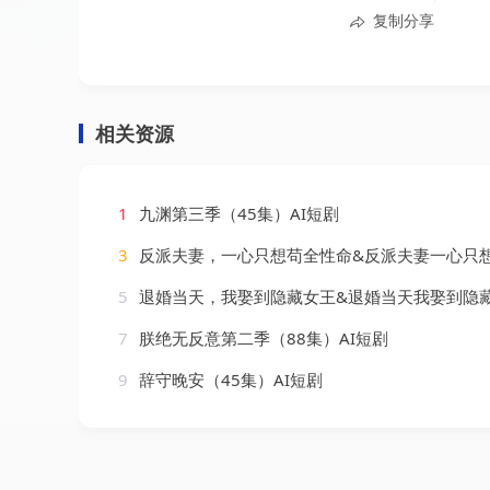
复制分享
相关资源
1
九渊第三季（45集）AI短剧
3
反派夫妻，一心只想苟全性命&反派夫妻一心只想苟全性命（54集）
5
退婚当天，我娶到隐藏女王&退婚当天我娶到隐藏女王（46集）
7
朕绝无反意第二季（88集）AI短剧
9
辞守晚安（45集）AI短剧