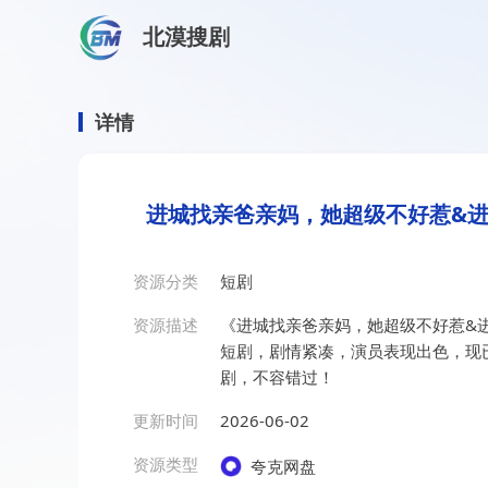
北漠搜剧
首页
/
资源搜索
/
进城找亲爸亲妈，她超级不好惹&进城
进城找亲爸亲妈，她超级不
详情
进城找亲爸亲妈，她超级不好惹&进
资源分类
短剧
资源描述
《进城找亲爸亲妈，她超级不好惹&
短剧，剧情紧凑，演员表现出色，现
剧，不容错过！
更新时间
2026-06-02
资源类型
夸克网盘