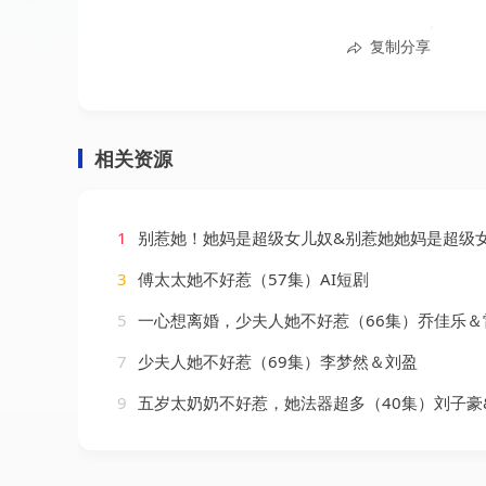
复制分享
相关资源
1
别惹她！她妈是超级女儿奴&别惹她她妈是超级女儿奴（47集）李明明＆徐世鑫
3
傅太太她不好惹（57集）AI短剧
5
一心想离婚，少夫人她不好惹（66集）乔佳乐＆
7
少夫人她不好惹（69集）李梦然＆刘盈
9
五岁太奶奶不好惹，她法器超多（40集）刘子豪&卓茗恩（