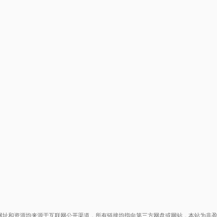
网址和资源均来源于互联网公开渠道，所有链接均指向第三方网盘或网站，本站为非