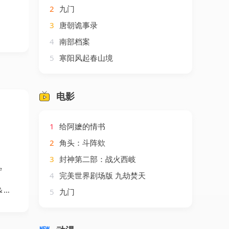
2
九门
3
唐朝诡事录
4
南部档案
5
寒阳风起春山境
电影
1
给阿嬷的情书
2
角头：斗阵欸
3
封神第二部：战火西岐
宁
4
完美世界剧场版 九劫焚天
宁
5
九门