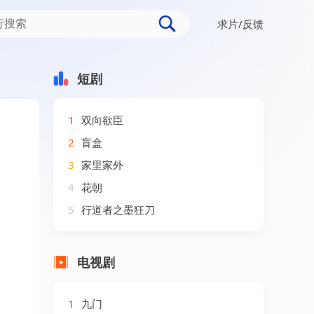
求片/反馈
短剧
1
双向欲臣
2
盲盒
3
家里家外
4
花朝
5
行道者之墨狂刀
电视剧
1
九门