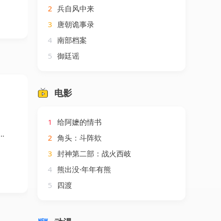
2
兵自风中来
3
唐朝诡事录
4
南部档案
5
御廷谣
电影
1
给阿嬷的情书
2
角头：斗阵欸
3
封神第二部：战火西岐
4
熊出没·年年有熊
5
四渡