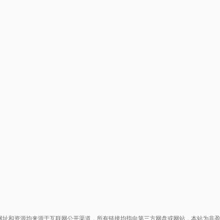
网址和资源均来源于互联网公开渠道，所有链接均指向第三方网盘或网站，本站为非