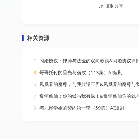
复制分享
相关资源
1
闪婚协议：律师与法医的双向救赎&闪婚协议律师与法医的双向救赎（96集）
3
哥哥托付的星光与宿敌（113集）AI短剧
5
凤凰养的魔尊，与我共逆三界&凤凰养的魔尊与我共逆三界（30集）
7
爆笑修仙：你的钱与我有缘！&爆笑修仙你的钱与我有缘（54集）
9
与九尾学姐的契约第一季（59集）AI短剧