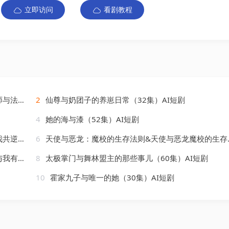
立即访问
看剧教程
AI短剧
2
仙尊与奶团子的养崽日常（32集）AI短剧
4
她的海与漆（52集）AI短剧
AI短剧
6
天使与恶龙：魔校的生存法则&天使与恶龙魔校的生存法则（17集）AI短剧
AI短剧
8
太极掌门与舞林盟主的那些事儿（60集）AI短剧
10
霍家九子与唯一的她（30集）AI短剧