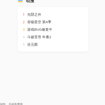
动漫
1
光阴之外
2
吞噬星空 第4季
3
游戏BUG修复中
4
斗破苍穹 年番2
5
沧元图
盈利性，不收取费用。