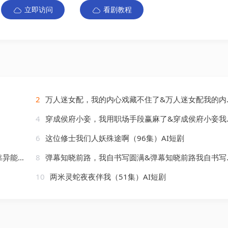
立即访问
看剧教程
2
万人迷女配，我的内心戏藏不住了&万人迷女配我的内心戏藏不住了（144集）AI短剧
4
穿成侯府小妾，我用职场手段赢麻了&穿成侯府小妾我用职场手段赢麻了（80集）AI短剧
6
这位修士我们人妖殊途啊（96集）AI短剧
AI短剧
8
弹幕知晓前路，我自书写圆满&弹幕知晓前路我自书写圆满（43集）AI短剧
10
两米灵蛇夜夜伴我（51集）AI短剧