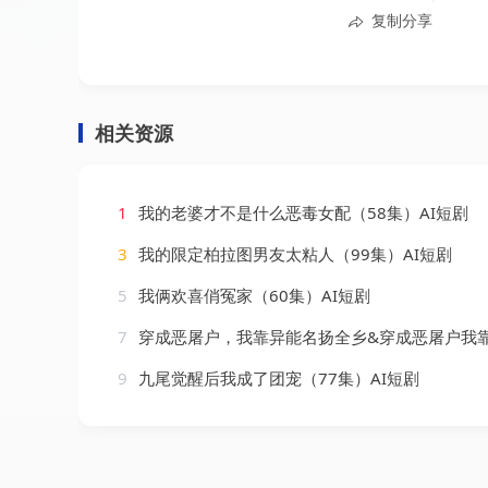
复制分享
相关资源
1
我的老婆才不是什么恶毒女配（58集）AI短剧
3
我的限定柏拉图男友太粘人（99集）AI短剧
5
我俩欢喜俏冤家（60集）AI短剧
7
穿成恶屠户，我靠异能名扬全乡&穿成恶屠户我靠异能名扬全乡（70集）
9
九尾觉醒后我成了团宠（77集）AI短剧