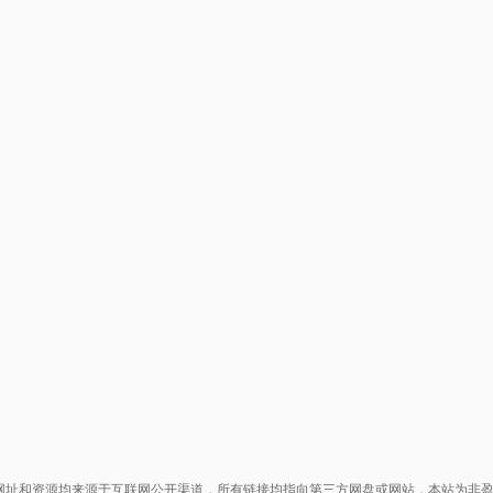
网址和资源均来源于互联网公开渠道，所有链接均指向第三方网盘或网站，本站为非