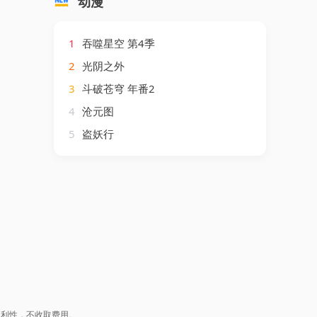
动漫
1
吞噬星空 第4季
2
光阴之外
3
斗破苍穹 年番2
4
沧元图
5
盗妖行
盈利性，不收取费用。