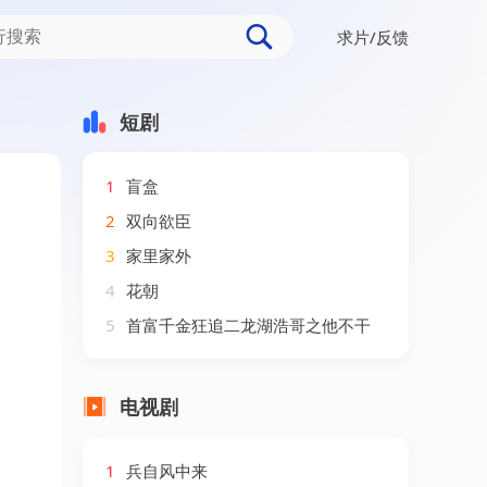
求片/反馈
短剧
1
盲盒
2
双向欲臣
3
家里家外
4
花朝
5
首富千金狂追二龙湖浩哥之他不干
电视剧
1
兵自风中来