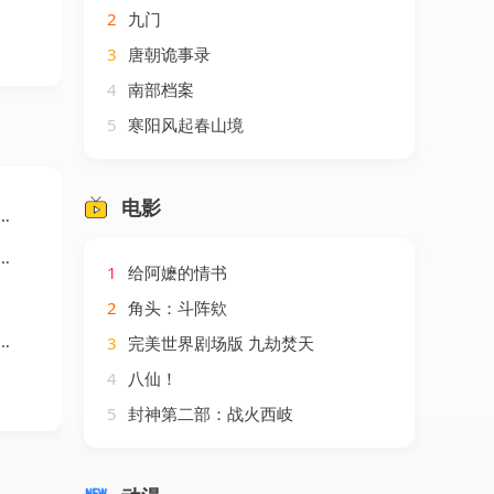
2
九门
3
唐朝诡事录
4
南部档案
5
寒阳风起春山境
电影
1
给阿嬷的情书
2
角头：斗阵欸
3
完美世界剧场版 九劫焚天
4
八仙！
5
封神第二部：战火西岐