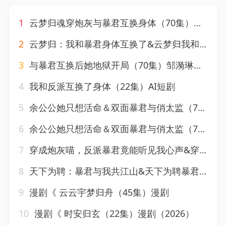
1
云梦归魂穿炮灰与暴君互换身体（70集）动漫
2
云梦归：我和暴君身体互换了&云梦归我和暴君身体互换了（120集）AI短剧
3
与暴君互换后她地狱开局（70集）邹漪琳（二琳）
4
我和反派互换了身体（22集）AI短剧
5
余公公她只想活命＆双面暴君与俏太监（75集）一航＆刘蓝鸽
6
余公公她只想活命＆双面暴君与俏太监（75集）一航＆刘蓝鸽
7
穿成炮灰喵，反派暴君竟能听见我心声&穿成炮灰喵反派暴君竟能听见我心声（80集）AI短剧
8
天下为聘：暴君与我共江山&天下为聘暴君与我共江山（84集）代庭睿＆张蓝月
9
漫剧《 云云宇梦归舟（45集）漫剧
10
漫剧《 时安归玄（22集）漫剧（2026）