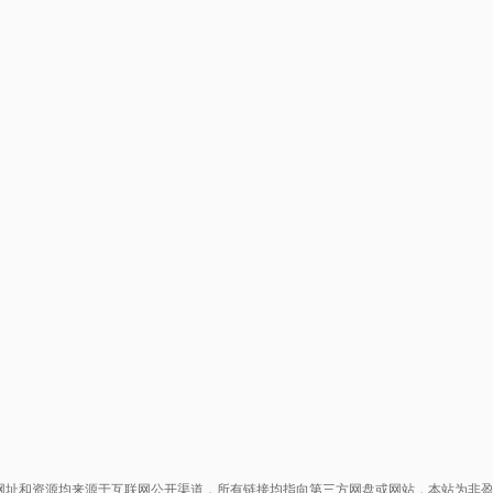
网址和资源均来源于互联网公开渠道，所有链接均指向第三方网盘或网站，本站为非