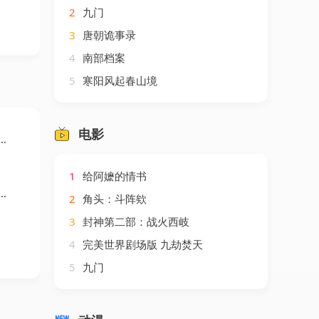
2
九门
3
唐朝诡事录
4
南部档案
5
寒阳风起春山境
电影
1
给阿嬷的情书
2
角头：斗阵欸
3
封神第二部：战火西岐
4
完美世界剧场版 九劫焚天
5
九门