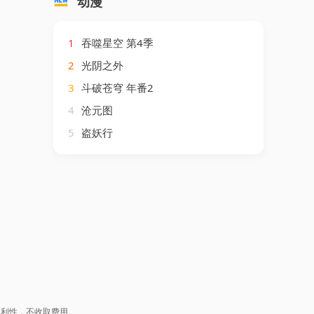
动漫
1
吞噬星空 第4季
2
光阴之外
3
斗破苍穹 年番2
4
沧元图
5
盗妖行
盈利性，不收取费用。