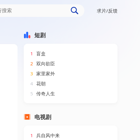
求片/反馈
短剧
1
盲盒
2
双向欲臣
3
家里家外
4
花朝
5
传奇人生
电视剧
1
兵自风中来