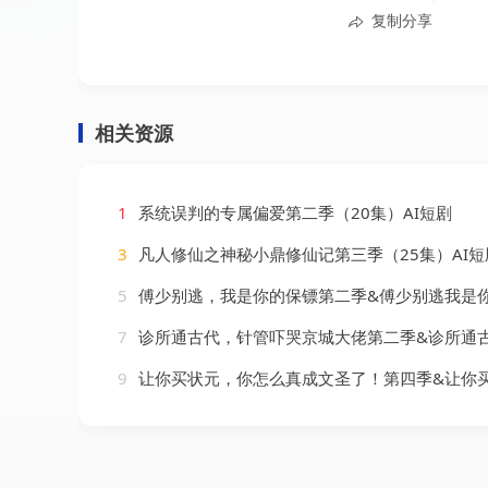
复制分享
相关资源
1
系统误判的专属偏爱第二季（20集）AI短剧
3
凡人修仙之神秘小鼎修仙记第三季（25集）AI短
5
傅少别逃，我是你的保镖第二季&傅少别逃我是你的保镖第二季（92集）
7
诊所通古代，针管吓哭京城大佬第二季&诊所通古代针管吓哭京城大佬第二季（28集
9
让你买状元，你怎么真成文圣了！第四季&让你买状元你怎么真成文圣了第四季（105集