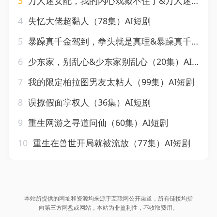
3
万人迷女配，我的内心戏藏不住了&万人迷女配我的内心戏藏不住了（144集）AI短剧
4
失忆大佬超黏人（78集）AI短剧
5
暴躁真千金驾到，拳头就是真理&暴躁真千金驾到拳头就是真理（60集）AI短剧
6
少东家，别乱心&少东家别乱心（20集）AI短剧
7
我的限定柏拉图男友太粘人（99集）AI短剧
8
误撩假面掌权人（36集）AI短剧
9
重生网游之寻道问仙（60集）AI短剧
10
重生在兽世开局就被流放（77集）AI短剧
本站所提供的网址和资源均来源于互联网公开渠道，所有链接均指
向第三方网盘或网站，本站为非盈利性，不收取费用。