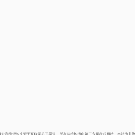
网址和资源均来源于互联网公开渠道，所有链接均指向第三方网盘或网站，本站为非