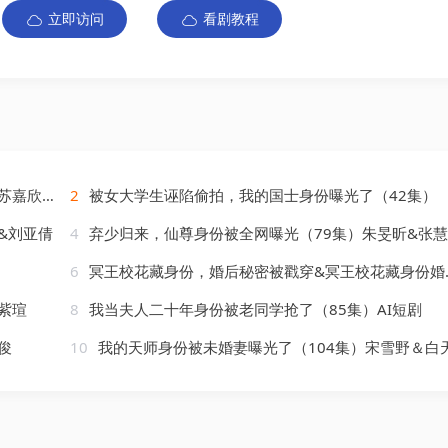
立即访问
看剧教程
&陈子豪
2
被女大学生诬陷偷拍，我的国士身份曝光了（42集）
&刘亚倩
4
弃少归来，仙尊身份被全网曝光（79集）朱旻昕&张
6
冥王校花藏身份，婚后秘密被戳穿&冥王校花藏身份婚后秘密被戳穿（35集）AI短剧
紫瑄
8
我当夫人二十年身份被老同学抢了（85集）AI短剧
俊
10
我的天师身份被未婚妻曝光了（104集）宋雪野＆白