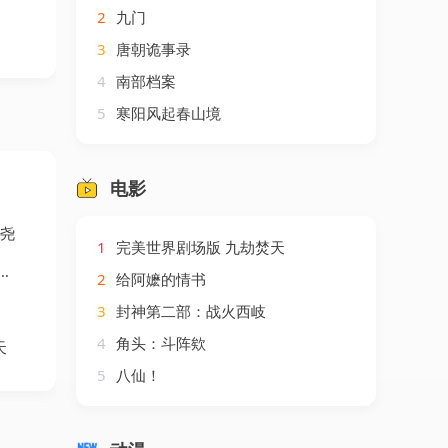
2
九门
3
唐朝诡事录
4
南部档案
5
寒阳风起春山境
电影
慧尧
1
完美世界剧场版 九劫焚天
2
给阿嬷的情书
3
封神第二部：战火西岐
4
角头：斗阵欸
天
5
八仙！