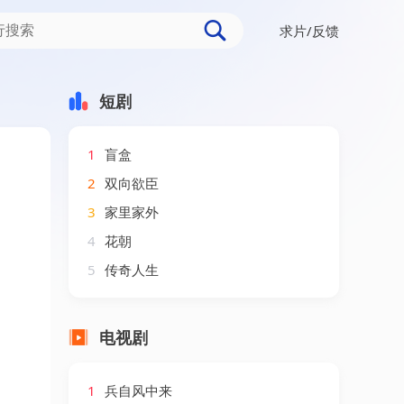
求片/反馈
短剧
1
盲盒
2
双向欲臣
3
家里家外
4
花朝
5
传奇人生
电视剧
1
兵自风中来