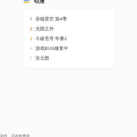
动漫
1
吞噬星空 第4季
2
光阴之外
3
斗破苍穹 年番2
4
游戏BUG修复中
5
沧元图
盈利性，不收取费用。