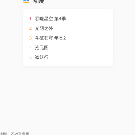
动漫
1
吞噬星空 第4季
2
光阴之外
3
斗破苍穹 年番2
4
沧元图
5
盗妖行
盈利性，不收取费用。