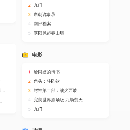
2
九门
3
唐朝诡事录
4
南部档案
5
寒阳风起春山境
电影
1
给阿嬷的情书
2
角头：斗阵欸
剧
3
封神第二部：战火西岐
4
完美世界剧场版 九劫焚天
5
九门