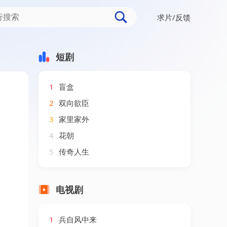
求片/反馈
AI短剧
短剧
1
盲盒
2
双向欲臣
3
家里家外
4
花朝
5
传奇人生
电视剧
1
兵自风中来