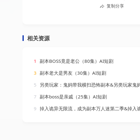
复制分享
相关资源
1
副本BOSS竟是老公（80集）AI短剧
3
副本老大是男友（30集）AI短剧
5
另类玩家：鬼妈带我横扫恐怖副本&另类玩家鬼妈带我横扫恐怖副本（73集）
7
副本boss是亲戚（25集）AI短剧
9
掉入诡异无限流，成为副本万人迷第二季&掉入诡异无限流成为副本万人迷第二季（60集