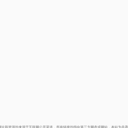
网址和资源均来源于互联网公开渠道，所有链接均指向第三方网盘或网站，本站为非