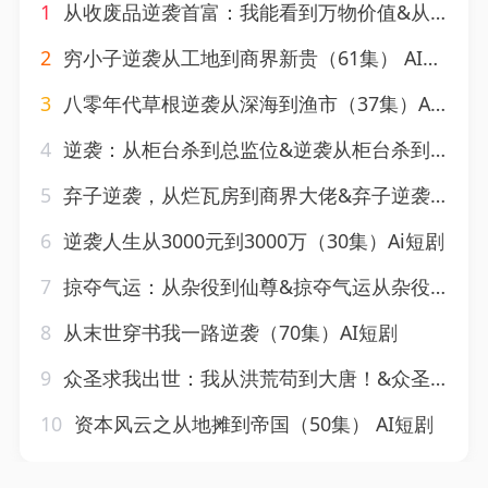
1
从收废品逆袭首富：我能看到万物价值&从收废品逆袭首富我能看到万物价值（60集）AI短剧
2
穷小子逆袭从工地到商界新贵（61集） AI短剧
3
八零年代草根逆袭从深海到渔市（37集）AI短剧
4
逆袭：从柜台杀到总监位&逆袭从柜台杀到总监位（50集）AI短剧
5
弃子逆袭，从烂瓦房到商界大佬&弃子逆袭从烂瓦房到商界大佬（36集）AI短剧
6
逆袭人生从3000元到3000万（30集）Ai短剧
7
掠夺气运：从杂役到仙尊&掠夺气运从杂役到仙尊（101集）AI短剧
8
从末世穿书我一路逆袭（70集）AI短剧
9
众圣求我出世：我从洪荒苟到大唐！&众圣求我出世我从洪荒苟到大唐（70集）AI短剧
10
资本风云之从地摊到帝国（50集） AI短剧