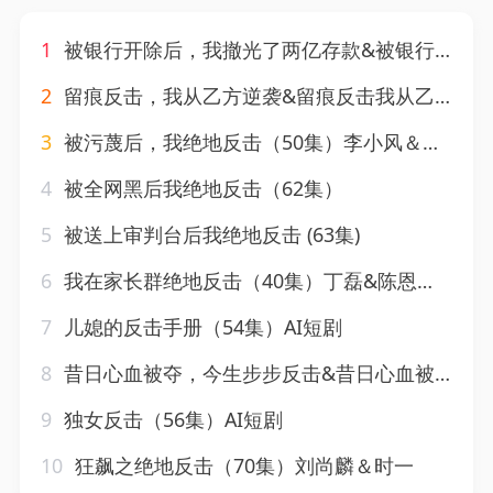
1
被银行开除后，我撤光了两亿存款&被银行开除后我撤光了两亿存款（40集）AI短剧
2
留痕反击，我从乙方逆袭&留痕反击我从乙方逆袭（62集）AI短剧（2026）
3
被污蔑后，我绝地反击（50集）李小风＆程琳淼
4
被全网黑后我绝地反击（62集）
5
被送上审判台后我绝地反击 (63集)
6
我在家长群绝地反击（40集）丁磊&陈恩睫&梁梦瑶&于小宙
7
儿媳的反击手册（54集）AI短剧
8
昔日心血被夺，今生步步反击&昔日心血被夺今生步步反击（40集）AI短剧
9
独女反击（56集）AI短剧
10
狂飙之绝地反击（70集）刘尚麟＆时一