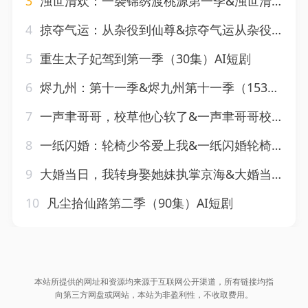
3
浊世清欢：一袭锦绣渡桃源第一季&浊世清欢一袭锦绣渡桃源第一季（137集）AI短剧
4
掠夺气运：从杂役到仙尊&掠夺气运从杂役到仙尊（101集）AI短剧
5
重生太子妃驾到第一季（30集）AI短剧
6
烬九州：第十一季&烬九州第十一季（153集）AI短剧
7
一声聿哥哥，校草他心软了&一声聿哥哥校草他心软了（17集）AI短剧
8
一纸闪婚：轮椅少爷爱上我&一纸闪婚轮椅少爷爱上我（72集）AI短剧
9
大婚当日，我转身娶她妹执掌京海&大婚当日我转身娶她妹执掌京海（60集）AI短剧
10
凡尘拾仙路第二季（90集）AI短剧
本站所提供的网址和资源均来源于互联网公开渠道，所有链接均指
向第三方网盘或网站，本站为非盈利性，不收取费用。