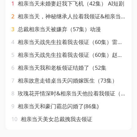
1
相亲当天未婚妻赶我下飞机（42集） AI短剧
2
相亲当天，神秘继承人拉着我领证&相亲当天神秘继承人拉着我领证（100集）周航＆李丫丫
3
总裁相亲当天被嫌弃（57集）动漫
4
相亲当天战先生拉着我去领证（60集）雷馥缦&赵冠宇
5
相亲当天战先生拉着我去领证（60集）赵冠宇＆雷馥缦
6
相亲当天我和老板领证结婚了（52集
7
相亲故意走错桌当天闪婚嫁医生（73集）
8
玫瑰花开情深时&相亲当天他拉着我领证（74集）王博＆刘夕语
9
相亲当天和豪门霸总闪婚了(86集)
10
相亲当天美女总裁拽我去领证