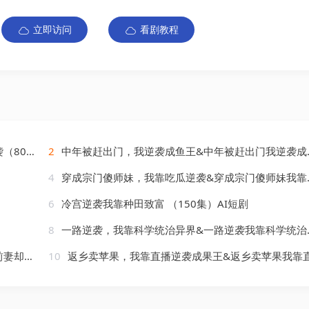
立即访问
看剧教程
AI短剧
2
中年被赶出门，我逆袭成鱼王&中年被赶出门我逆袭成鱼王（57集）AI短剧（2026）
4
穿成宗门傻师妹，我靠吃瓜逆袭&穿成宗门傻师妹我靠吃瓜逆袭（124集）AI短剧
6
冷宫逆袭我靠种田致富 （150集）AI短剧
8
一路逆袭，我靠科学统治异界&一路逆袭我靠科学统治异界（50集）AI短剧
AI短剧
10
返乡卖苹果，我靠直播逆袭成果王&返乡卖苹果我靠直播逆袭成果王（59集）AI短