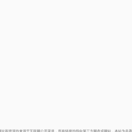
网址和资源均来源于互联网公开渠道，所有链接均指向第三方网盘或网站，本站为非