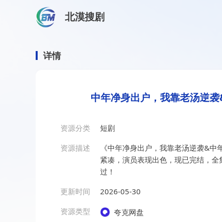
北漠搜剧
首页
/
资源搜索
/
中年净身出户，我靠老汤逆袭&中年净身
中年净身出户，我靠老汤逆袭
详情
中年净身出户，我靠老汤逆袭&
资源分类
短剧
资源描述
《中年净身出户，我靠老汤逆袭&中年
紧凑，演员表现出色，现已完结，全
过！
更新时间
2026-05-30
资源类型
夸克网盘