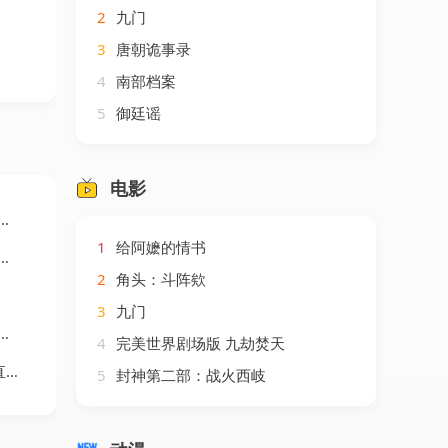
2
九门
3
唐朝诡事录
4
南部档案
5
御廷谣
电影
1
给阿嬷的情书
2
角头：斗阵欸
3
九门
4
完美世界剧场版 九劫焚天
剧
5
封神第二部：战火西岐