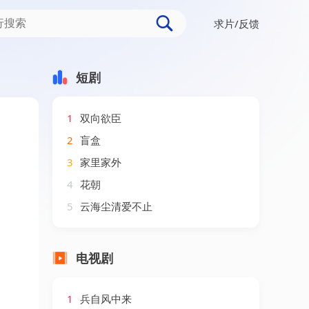
求片/反馈
集）AI短剧
短剧
1
双向欲臣
2
盲盒
3
家里家外
4
花朝
5
云海尘清爱不止
电视剧
1
兵自风中来