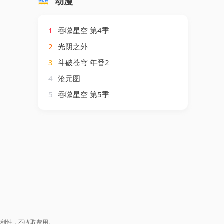
动漫
1
吞噬星空 第4季
2
光阴之外
3
斗破苍穹 年番2
4
沧元图
5
吞噬星空 第5季
盈利性，不收取费用。