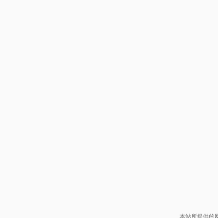
本站所提供的