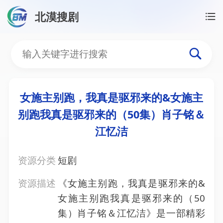
北漠搜剧
首页
/
资源搜索
/
女施主别跑，我真是驱邪来的&女施
女施主别跑，我真是驱邪来
女施主别跑，我真是驱邪来的&女施主
别跑我真是驱邪来的（50集）肖子铭＆
江忆洁
资源分类
短剧
资源描述
《女施主别跑，我真是驱邪来的&
女施主别跑我真是驱邪来的（50
集）肖子铭＆江忆洁》是一部精彩