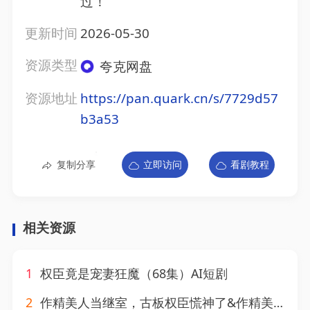
过！
更新时间
2026-05-30
资源类型
夸克网盘
资源地址
https://pan.quark.cn/s/7729d57
b3a53
复制分享
立即访问
看剧教程
相关资源
1
权臣竟是宠妻狂魔（68集）AI短剧
2
作精美人当继室，古板权臣慌神了&作精美人当继室古板权臣慌神了（62集）AI短剧