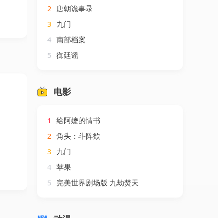
2
唐朝诡事录
3
九门
4
南部档案
5
御廷谣
电影
1
给阿嬷的情书
2
角头：斗阵欸
3
九门
4
苹果
5
完美世界剧场版 九劫焚天