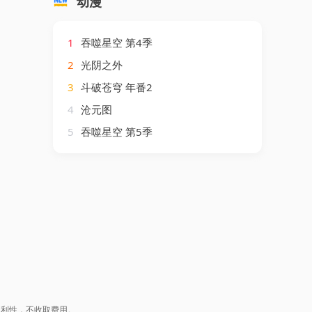
动漫
1
吞噬星空 第4季
2
光阴之外
3
斗破苍穹 年番2
4
沧元图
5
吞噬星空 第5季
盈利性，不收取费用。