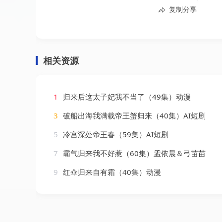
复制分享
相关资源
1
归来后这太子妃我不当了（49集）动漫
3
破船出海我满载帝王蟹归来（40集）AI短剧
5
冷宫深处帝王春（59集）AI短剧
7
霸气归来我不好惹（60集）孟依晨＆弓苗苗
9
红伞归来自有霜（40集）动漫