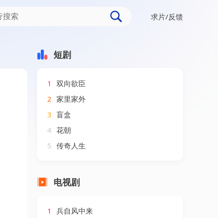
求片/反馈
短剧
1
双向欲臣
2
家里家外
3
盲盒
4
花朝
5
传奇人生
电视剧
1
兵自风中来