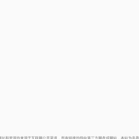
网址和资源均来源于互联网公开渠道，所有链接均指向第三方网盘或网站，本站为非