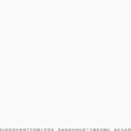
网址和资源均来源于互联网公开渠道，所有链接均指向第三方网盘或网站，本站为非