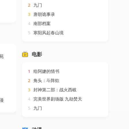
2
九门
3
唐朝诡事录
4
南部档案
5
寒阳风起春山境
电影
苑
1
给阿嬷的情书
2
角头：斗阵欸
3
封神第二部：战火西岐
4
完美世界剧场版 九劫焚天
漫
5
九门