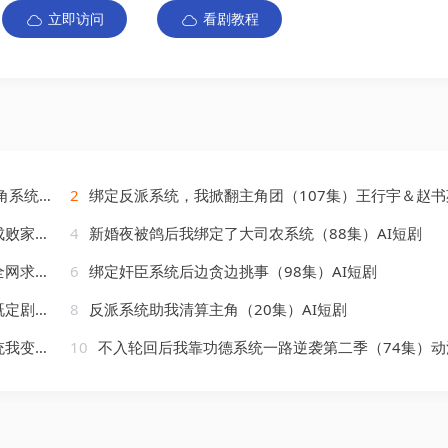
立即访问
看剧教程
2026）
2
绑定反派系统，我掀翻主角团（107集）王行宇＆赵书
）AI短剧
4
新婚夜被鸽后我绑定了大司农系统（88集）AI短剧
AI短剧
6
绑定奸臣系统后边贪边挑事（98集）AI短剧
AI短剧
8
反派系统助我清算主角（20集）AI短剧
AI短剧
10
不入轮回后我靠功德系统一路逆袭第二季（74集）动