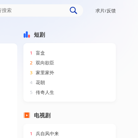
求片/反馈
短剧
1
盲盒
2
双向欲臣
3
家里家外
4
花朝
5
传奇人生
电视剧
1
兵自风中来