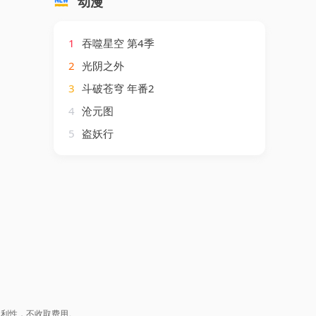
动漫
1
吞噬星空 第4季
2
光阴之外
3
斗破苍穹 年番2
4
沧元图
5
盗妖行
盈利性，不收取费用。