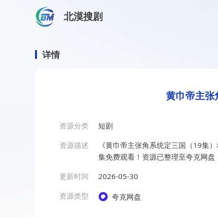
北漠搜剧
首页
/
资源搜索
/
黄巾帝主张角系统定三国（19集）动漫
黄巾帝主张角系统定三国（1
详情
黄巾帝主张
资源分类
短剧
资源描述
《黄巾帝主张角系统定三国（19集
集免费观看！资源已整理至夸克网盘
更新时间
2026-05-30
资源类型
夸克网盘