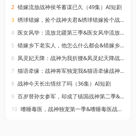
2
错嫁流放战神侯爷蓄谋已久（49集）AI短剧
3
绣球错嫁，捡个战神夫君&绣球错嫁捡个战神夫君（40集）AI短剧
4
医女风华：流放北疆第三季&医女风华流放北疆第三季（118集）AI短剧
5
错嫁乡下老实人，他怎么什么都会&错嫁乡下老实人他怎么什么都会（50集）AI短剧
6
凤灵妃天降：战神为我折腰&凤灵妃天降战神为我折腰（100集）AI短剧
7
猫语牵缘：战神将军独宠我&猫语牵缘战神将军独宠我（35集）AI短剧
8
战神今天长出情丝了吗（36集）AI短剧
9
百岁替孙女参军，却成了镇国战神第二季&百岁替孙女参军却成了镇国战神第二季（65集）AI短剧
10
嗜睡毒医，战神独宠第一季&嗜睡毒医战神独宠第一季（110集）AI短剧