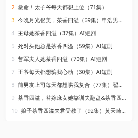
2
救命！太子爷每天都想上位（71集）
3
今晚月光很美，茶香四溢（69集）申浩男&王燕飞
4
主母她茶香四溢（37集）AI短剧
5
死对头他总是茶香四溢（59集）AI短剧
6
督军夫人她茶香四溢（70集）AI短剧
7
王爷每天都想骗我心动（30集）AI短剧
8
前男友上司每天都想哄我复合（77集）翟昭荣＆衡涛
9
茶香四溢，替嫁庶女她靠训夫翻盘&茶香四溢替嫁庶女她靠训夫翻盘（53集）郑齐＆李十七
10
娘子茶香四溢夫君受教了（92集）黄天崎＆汪海敏