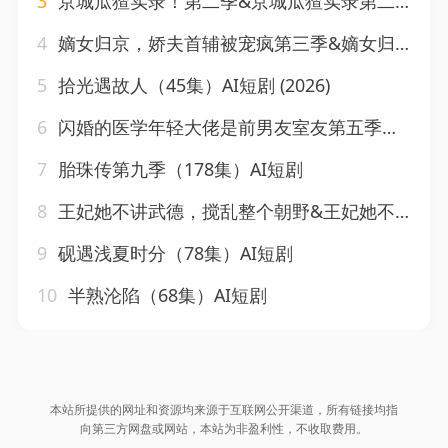
3
京城瓜猹实录！第二季&京城瓜猹实录第二季（107集）AI短剧
4
嫡女归京，娇夫首辅被宠疯第三季&嫡女归京娇夫首辅被宠疯第三季（100集）AI短剧
5
拾光遇故人（45集）AI短剧 (2026)
6
闪婚的医学年轻大佬是前男友室友第五季（87集）AI短剧
7
胎珠传第九季（178集）AI短剧
8
王妃她不讲武德，搅乱整个朝野&王妃她不讲武德搅乱整个朝野（56集）AI短剧
9
砚遇浅夏时分（78集）AI短剧
10
半熟沦陷（68集）AI短剧
本站所提供的网址和资源均来源于互联网公开渠道，所有链接均指
向第三方网盘或网站，本站为非盈利性，不收取费用。