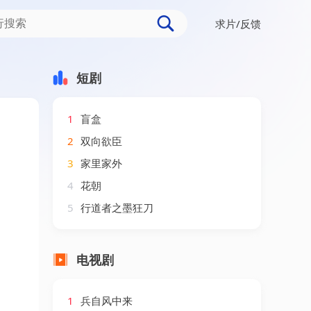
求片/反馈
短剧
1
盲盒
2
双向欲臣
3
家里家外
4
花朝
5
行道者之墨狂刀
电视剧
1
兵自风中来