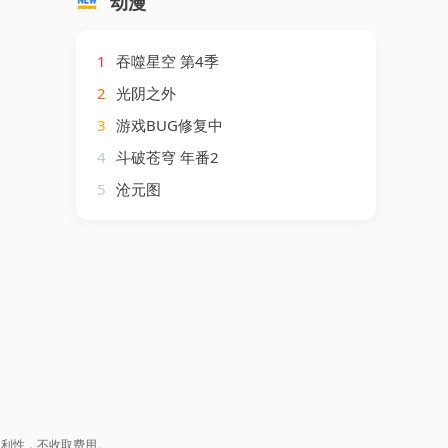
动漫
1
吞噬星空 第4季
2
光阴之外
3
游戏BUG修复中
4
斗破苍穹 年番2
5
沧元图
盈利性，不收取费用。