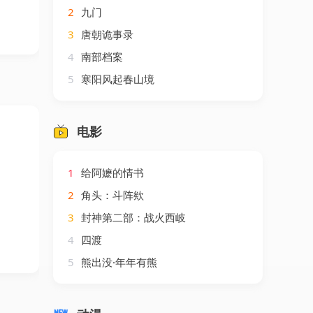
2
九门
3
唐朝诡事录
4
南部档案
5
寒阳风起春山境
电影
1
给阿嬷的情书
2
角头：斗阵欸
3
封神第二部：战火西岐
4
四渡
5
熊出没·年年有熊