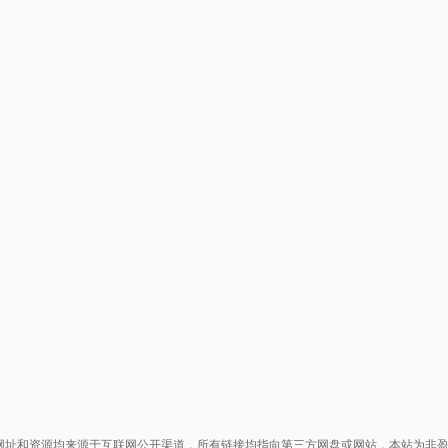
网址和资源均来源于互联网公开渠道，所有链接均指向第三方网盘或网站，本站为非