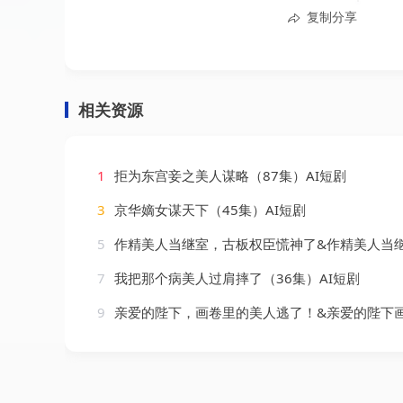
复制分享
相关资源
1
拒为东宫妾之美人谋略（87集）AI短剧
3
京华嫡女谋天下（45集）AI短剧
5
作精美人当继室，古板权臣慌神了&作精美人当继室古板权臣慌神了（62集）
7
我把那个病美人过肩摔了（36集）AI短剧
9
亲爱的陛下，画卷里的美人逃了！&亲爱的陛下画卷里的美人逃了（110集）