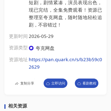
短剧，剧情紧凑，演员表现出色，
现已完结，全集免费观看！资源已
整理至夸克网盘，随时随地轻松追
剧，不容错过！
更新时间
2026-05-29
资源类型
夸克网盘
资源地址
https://pan.quark.cn/s/b23b59c0
2629
复制分享
立即访问
看剧教程
相关资源