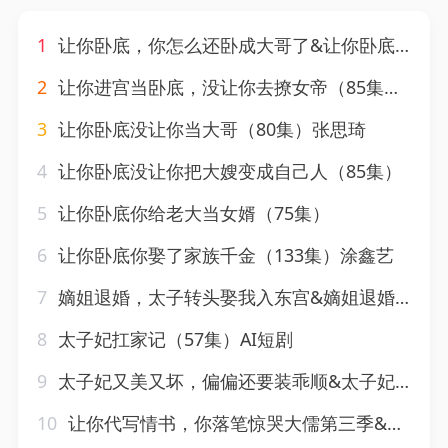
1
让你卧底，你怎么还卧成大哥了&让你卧底你怎么还卧成大哥了（80集）向阳公主＆刘静阳
2
让你进宫当卧底，没让你去撩女帝（85集）高迦澜＆隋安蓉
3
让你卧底没让你当大哥（80集）张思琦
4
让你卧底没让你把大嫂变成自己人（85集）
5
让你卧底你给老大当女婿（75集）
6
让你卧底你娶了家族千金（133集）涂鑫艺
7
嫡姐退婚，太子转头娶我入东宫&嫡姐退婚太子转头娶我入东宫（56集）AI短剧
8
太子妃扛家记（57集）AI短剧
9
太子妃又美又坏，偏偏还要装乖顺&太子妃又美又坏偏偏还要装乖顺（98集）AI短剧
10
让你代写情书，你落笔惊哭大儒第三季&让你代写情书你落笔惊哭大儒第三季（81集）AI短剧