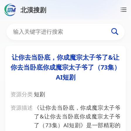
北漠搜剧
首页
/
资源搜索
/
让你去当卧底，你成魔宗太子爷了&让
让你去当卧底，你成魔宗太
让你去当卧底，你成魔宗太子爷了&让
你去当卧底你成魔宗太子爷了（73集）
AI短剧
资源分类
短剧
资源描述
《让你去当卧底，你成魔宗太子爷
了&让你去当卧底你成魔宗太子爷
了（73集）AI短剧》是一部精彩的