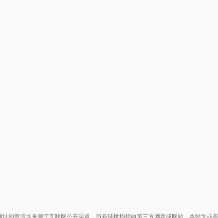
网址和资源均来源于互联网公开渠道，所有链接均指向第三方网盘或网站，本站为非