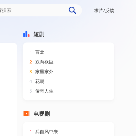
求片/反馈
短剧
1
盲盒
2
双向欲臣
3
家里家外
4
花朝
5
传奇人生
电视剧
1
兵自风中来