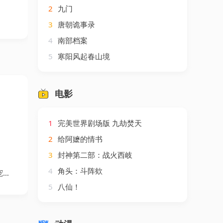
2
九门
3
唐朝诡事录
4
南部档案
5
寒阳风起春山境
电影
1
完美世界剧场版 九劫焚天
2
给阿嬷的情书
3
封神第二部：战火西岐
4
角头：斗阵欸
剧
5
八仙！