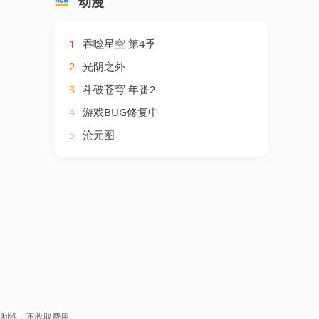
动漫
1
吞噬星空 第4季
2
光阴之外
3
斗破苍穹 年番2
4
游戏BUG修复中
5
沧元图
盈利性，不收取费用。