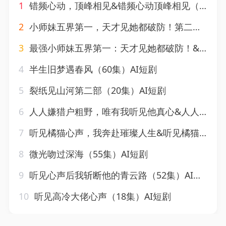
1
错频心动，顶峰相见&错频心动顶峰相见（40集）AI短剧
2
小师妹五界第一，天才见她都破防！第二季&小师妹五界第一天才见她都破防第二季（80集）AI短剧
3
最强小师妹五界第一：天才见她都破防！&最强小师妹五界第一天才见她都破防（120集）AI短剧
4
半生旧梦遇春风（60集）AI短剧
5
裂纸见山河第二部（20集）AI短剧
6
人人嫌猎户粗野，唯有我听见他真心&人人嫌猎户粗野唯有我听见他真心（151集）AI短剧
7
听见橘猫心声，我奔赴璀璨人生&听见橘猫心声我奔赴璀璨人生（30集）AI短剧
8
微光吻过深海（55集）AI短剧
9
听见心声后我斩断他的青云路（52集）AI短剧
10
听见高冷大佬心声（18集）AI短剧