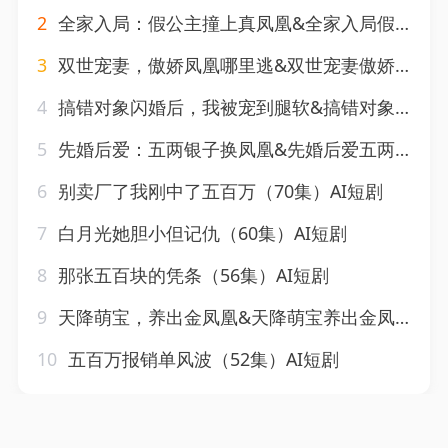
2
全家入局：假公主撞上真凤凰&全家入局假公主撞上真凤凰（57集）AI短剧
3
双世宠妻，傲娇凤凰哪里逃&双世宠妻傲娇凤凰哪里逃（70集）AI短剧
4
搞错对象闪婚后，我被宠到腿软&搞错对象闪婚后我被宠到腿软（54集）AI短剧
5
先婚后爱：五两银子换凤凰&先婚后爱五两银子换凤凰（57集）AI短剧
6
别卖厂了我刚中了五百万（70集）AI短剧
7
白月光她胆小但记仇（60集）AI短剧
8
那张五百块的凭条（56集）AI短剧
9
天降萌宝，养出金凤凰&天降萌宝养出金凤凰（30集）AI短剧
10
五百万报销单风波（52集）AI短剧