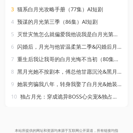
3
猫系白月光攻略手册（77集）AI短剧
4
预谋的月光第三季（86集）AI短剧
5
灭世灾煞怎么就偏爱我他说我是白月光第一季（126集）AI短剧
6
闪婚后，月光与他皆温柔第二季&闪婚后月光与他皆温柔第二季（87集）AI短剧
7
重生后我让我哥的白月光悔不当初（80集）AI短剧
8
黑月光她不按剧本，傅总他甘愿沉沦&黑月光她不按剧本傅总他甘愿沉沦（60集）AI短剧
9
她装穷骗我八年，转身我娶了白月光&她装穷骗我八年转身我娶了白月光（42集）AI短剧
10
独占月光：穿成诡异BOSS心尖宠&独占月光穿成诡异BOSS心尖宠（61集）AI短剧
本站所提供的网址和资源均来源于互联网公开渠道，所有链接均指