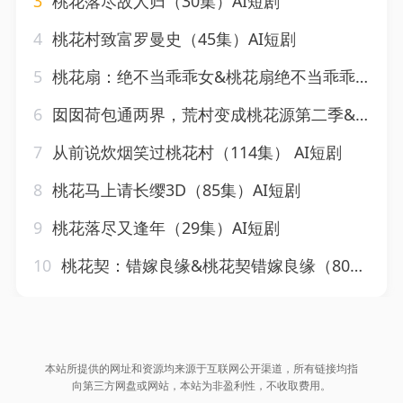
3
桃花落尽故人归（30集）AI短剧
4
桃花村致富罗曼史（45集）AI短剧
5
桃花扇：绝不当乖乖女&桃花扇绝不当乖乖女（66集）AI短剧
6
囡囡荷包通两界，荒村变成桃花源第二季&囡囡荷包通两界荒村变成桃花源第二季（21集）AI短剧
7
从前说炊烟笑过桃花村（114集） AI短剧
8
桃花马上请长缨3D（85集）AI短剧
9
桃花落尽又逢年（29集）AI短剧
10
桃花契：错嫁良缘&桃花契错嫁良缘（80集）AI短剧
本站所提供的网址和资源均来源于互联网公开渠道，所有链接均指
向第三方网盘或网站，本站为非盈利性，不收取费用。