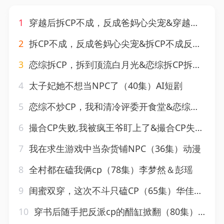
1
穿越后拆CP不成，反成爸妈心尖宠&穿越后拆CP不成反成爸妈心尖宠（121集）AI短剧
2
拆CP不成，反成爸妈心尖宠&拆CP不成反成爸妈心尖宠（90集）AI短剧
3
恋综拆CP，拆到顶流白月光&恋综拆CP拆到顶流白月光（63集）AI短剧
4
太子妃她不想当NPC了（40集）AI短剧
5
恋综不炒CP，我和清冷评委开食堂&恋综不炒CP我和清冷评委开食堂（64集）AI短剧
6
撮合CP失败,我被疯王爷盯上了&撮合CP失败我被疯王爷盯上了（53集）AI短剧
7
我在求生游戏中当杂货铺NPC（36集）动漫
8
全村都在磕我俩cp（78集）李梦然＆彭瑶
9
闺蜜双穿，这次不斗只磕CP（65集）华佳艺&姜皓之
10
穿书后随手把反派cp的醋缸掀翻（80集）田欣雅＆李科霖