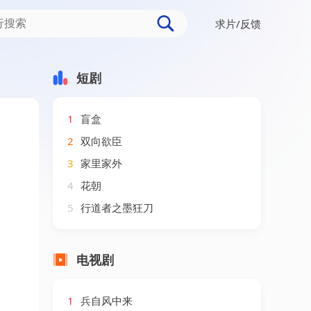
求片/反馈
0集）宋江＆高蕊
短剧
1
盲盒
2
双向欲臣
3
家里家外
4
花朝
5
行道者之墨狂刀
电视剧
1
兵自风中来