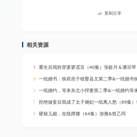
复制分享
相关资源
1
重生后我拆穿婆婆谎言（40集）张龄月＆潘宗琴
3
一纸婚书：侯府庶子错娶县主第二季&一纸婚书侯府庶子错娶县主第二季（170集
5
一纸婚约，等来东北小悍妻第二季&一纸婚约等来东北小悍妻第二季（73集）
7
拒绝做妾后我成了太子侧妃一纸离人愁（89集）李俊辰
9
硬核儿媳，在线撑腰（64集）游雅&曾乙同