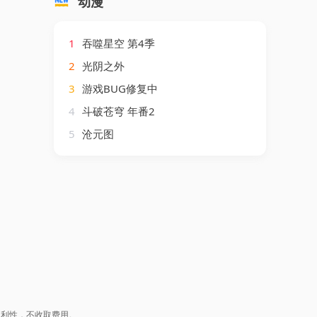
动漫
1
吞噬星空 第4季
2
光阴之外
3
游戏BUG修复中
4
斗破苍穹 年番2
5
沧元图
盈利性，不收取费用。