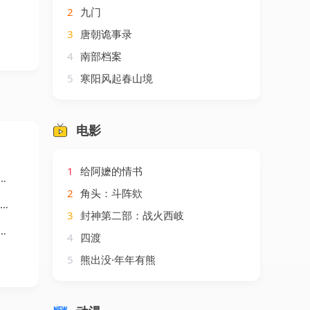
2
九门
3
唐朝诡事录
4
南部档案
5
寒阳风起春山境
电影
1
给阿嬷的情书
2
角头：斗阵欸
3
封神第二部：战火西岐
4
四渡
5
熊出没·年年有熊