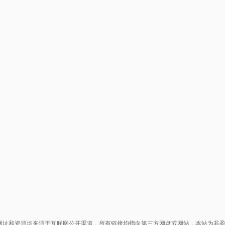
网址和资源均来源于互联网公开渠道，所有链接均指向第三方网盘或网站，本站为非