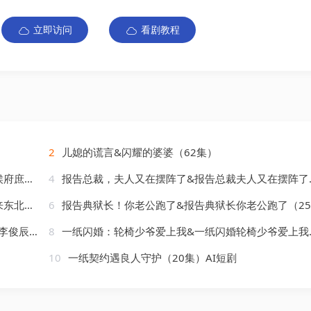
立即访问
看剧教程
2
儿媳的谎言&闪耀的婆婆（62集）
）AI短剧
4
报告总裁，夫人又在摆阵了&报告总裁夫人又在摆阵了（45集）AI短剧
AI短剧
6
报告典狱长！你老公跑了&报告典狱长你老公跑了（25集）AI短剧
&马珺珂
8
一纸闪婚：轮椅少爷爱上我&一纸闪婚轮椅少爷爱上我（72集）AI短剧
10
一纸契约遇良人守护（20集）AI短剧