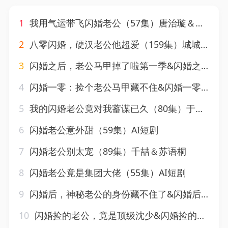
1
我用气运带飞闪婚老公（57集）唐治璇＆肖琳
2
八零闪婚，硬汉老公他超爱（159集）城城＆路骞
3
闪婚之后，老公马甲掉了啦第一季&闪婚之后老公马甲掉了啦第一季（125集）AI短剧
4
闪婚一零：捡个老公马甲藏不住&闪婚一零捡个老公马甲藏不住（50集）AI短剧
5
我的闪婚老公竟对我蓄谋已久（80集）于茜玥＆王淮璟
6
闪婚老公意外甜（59集）AI短剧
7
闪婚老公别太宠（89集）千喆＆苏语桐
8
闪婚老公竟是集团大佬（55集）AI短剧
9
闪婚后，神秘老公的身份藏不住了&闪婚后神秘老公的身份藏不住了（109集）马烁棋&张邵禾
10
闪婚捡的老公，竟是顶级沈少&闪婚捡的老公竟是顶级沈少（60集）AI短剧