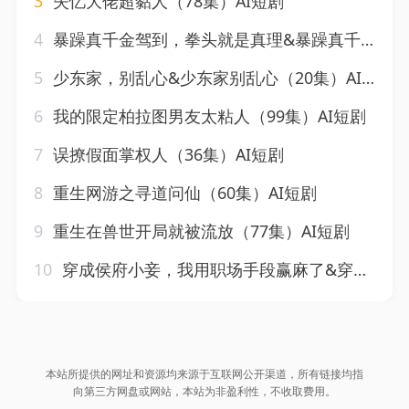
3
失忆大佬超黏人（78集）AI短剧
4
暴躁真千金驾到，拳头就是真理&暴躁真千金驾到拳头就是真理（60集）AI短剧
5
少东家，别乱心&少东家别乱心（20集）AI短剧
6
我的限定柏拉图男友太粘人（99集）AI短剧
7
误撩假面掌权人（36集）AI短剧
8
重生网游之寻道问仙（60集）AI短剧
9
重生在兽世开局就被流放（77集）AI短剧
10
穿成侯府小妾，我用职场手段赢麻了&穿成侯府小妾我用职场手段赢麻了（80集）AI短剧
本站所提供的网址和资源均来源于互联网公开渠道，所有链接均指
向第三方网盘或网站，本站为非盈利性，不收取费用。