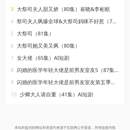
3
大祭司夫人甜又娇（80集）崔晓&李彬航
4
祭司夫人飒爆全球&大祭司妈咪不好惹（70集）鲜嘉臣&葛晓希
5
大祭司（81集）
6
大祭司她又美又飒（80集）
7
女大佬（65集）AI短剧
8
闪婚的医学年轻大佬是前男友室友5（87集）AI短剧
9
闪婚的医学年轻大佬是前男友室友第五季（87集）AI短剧
10
少卿大人请自重（41集）AI短剧
本站所提供的网址和资源均来源于互联网公开渠道，所有链接均指