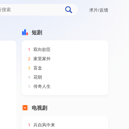
求片/反馈
短剧
1
双向欲臣
2
家里家外
3
盲盒
4
花朝
5
传奇人生
电视剧
1
兵自风中来