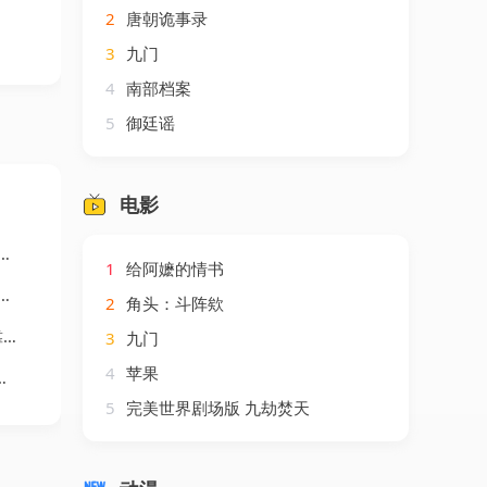
2
唐朝诡事录
3
九门
4
南部档案
5
御廷谣
电影
1
给阿嬷的情书
2
角头：斗阵欸
剧
3
九门
4
苹果
5
完美世界剧场版 九劫焚天