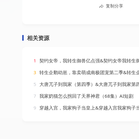
复制分享
相关资源
1
契约女帝，我转生御兽亿点强&契约女帝我转生御兽亿点强（71集）
3
转生企鹅幼崽，靠卖萌成南极团宠第二季&转生企鹅幼崽靠卖萌成南极团宠第二季（65集
5
大唐兀子到我家（第四季）&大唐兀子到我家第四季（83集）
7
我家奶猫怎么拐回了天界神君（68集）AI短剧
9
穿越入宫，我家狗子当皇上&穿越入宫我家狗子当皇上（51集）未删减 