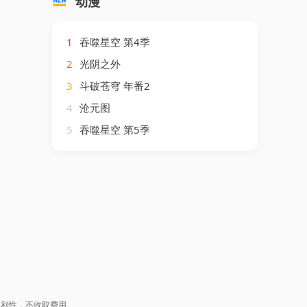
动漫
1
吞噬星空 第4季
2
光阴之外
3
斗破苍穹 年番2
4
沧元图
5
吞噬星空 第5季
盈利性，不收取费用。