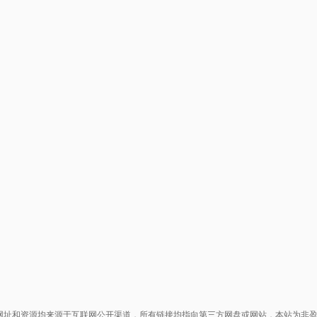
网址和资源均来源于互联网公开渠道，所有链接均指向第三方网盘或网站，本站为非