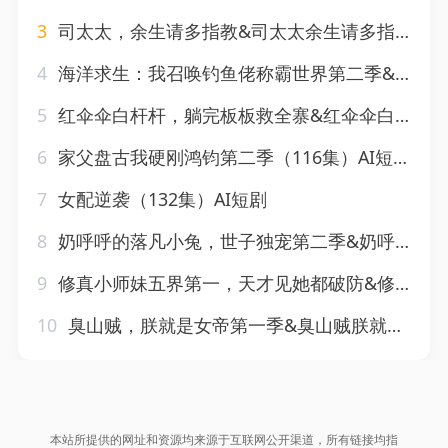
3
司太太，余生请多指教&司太太余生请多指教（46集）AI短剧
4
海洋求生：我召唤钓鱼佬称霸世界第二季&海洋求生我召唤钓鱼佬称霸世界第二季（153集）AI短剧
5
红伞伞白杆杆，躺完板板救全寨&红伞伞白杆杆躺完板板救全寨（41集）AI短剧
6
家父盘古我硬刚鸿钧第二季（116集）AI短剧
7
女配逆袭（132集）AI短剧
8
奶呼呼的落凡小兔，世子独宠第二季&奶呼呼的落凡小兔世子独宠第二季（41集）AI短剧
9
修真小师妹五界第一，天才见她都破防&修真小师妹五界第一天才见她都破防（102集）AI短剧
10
臭山贼，朕就是女帝第一季&臭山贼朕就是女帝第一季（136集）AI短剧
本站所提供的网址和资源均来源于互联网公开渠道，所有链接均指