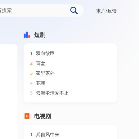
求片/反馈
短剧
1
双向欲臣
2
盲盒
3
家里家外
4
花朝
5
云海尘清爱不止
电视剧
1
兵自风中来