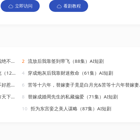
立即访问
看剧教程
AI短剧
2
流放后我靠签到带飞（88集）AI短剧
AI短剧
4
穿成炮灰后我靠财迷救命（61集）AI短剧
AI短剧
6
苦等十六年，替嫁妻子竟是白月光&苦等十六年替嫁妻子竟是白月光（90集）AI短剧
AI短剧
8
替嫁成婚周先生的私藏偏爱（71集）AI短剧
10
拒为东宫妾之美人谋略（87集）AI短剧