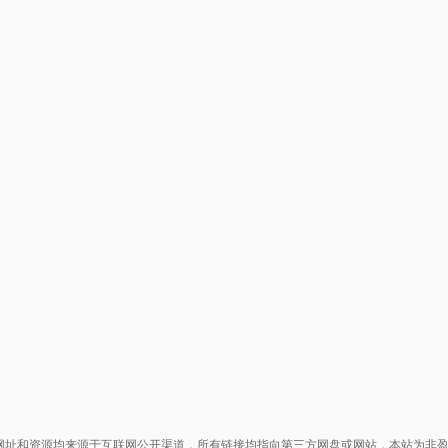
网址和资源均来源于互联网公开渠道，所有链接均指向第三方网盘或网站，本站为非