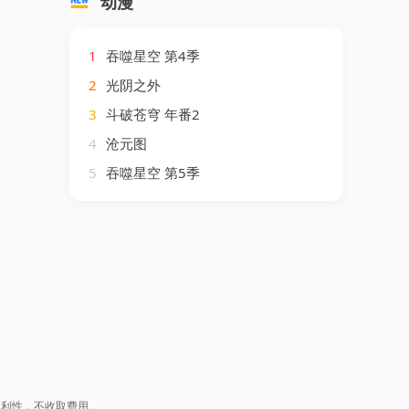
动漫
1
吞噬星空 第4季
2
光阴之外
3
斗破苍穹 年番2
4
沧元图
5
吞噬星空 第5季
盈利性，不收取费用。