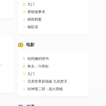
2
九门
3
唐朝诡事录
4
南部档案
5
御廷谣
电影
1
给阿嬷的情书
2
角头：斗阵欸
3
九门
4
完美世界剧场版 九劫焚天
5
封神第二部：战火西岐