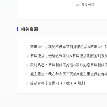
复制分享
相关资源
1
两世重生，我绝不做东宫替嫁牺牲品&两世重生我绝不做东宫替嫁牺牲品（56集）
3
替嫁流放，觉醒签到系统&替嫁流放觉醒签到系统（123集）
5
限时热恋：替嫁新娘不好惹&限时热恋替嫁新娘不好惹（75集）
7
魔主重生：我在都市天下无敌&魔主重生我在都市天下无敌（85集）
9
缘起青梅东宫惧内（38集）AI短剧