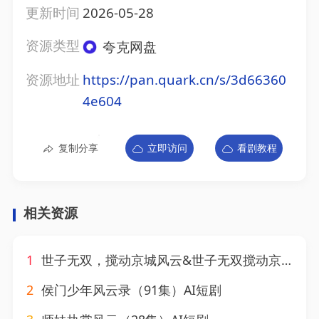
更新时间
2026-05-28
资源类型
夸克网盘
资源地址
https://pan.quark.cn/s/3d66360
4e604
复制分享
立即访问
看剧教程
相关资源
1
世子无双，搅动京城风云&世子无双搅动京城风云（126集）AI短剧
2
侯门少年风云录（91集）AI短剧