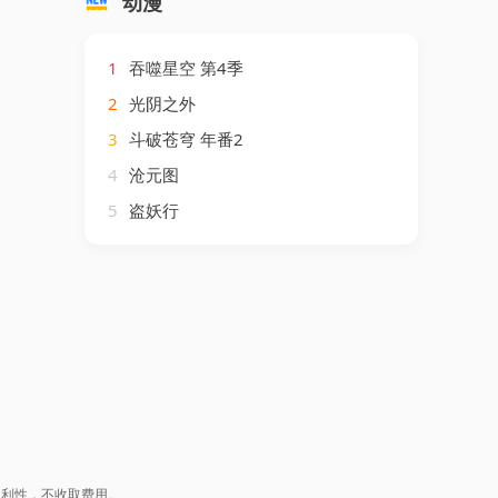
动漫
1
吞噬星空 第4季
2
光阴之外
3
斗破苍穹 年番2
4
沧元图
5
盗妖行
盈利性，不收取费用。