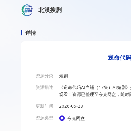
北漠搜剧
首页
/
资源搜索
/
逆命代码AI当铺（17集）AI短剧
逆命代码AI当铺（17集）A
详情
逆命代码
资源分类
短剧
资源描述
《逆命代码AI当铺（17集）AI短
观看！资源已整理至夸克网盘，随时
更新时间
2026-05-28
资源类型
夸克网盘