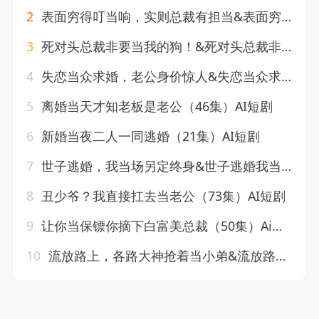
2
表面穷得叮当响，实则总裁有担当&表面穷得叮当响实则总裁有担当（40集）AI短剧
3
死对头总裁非要当我的狗！&死对头总裁非要当我的狗（59集）AI短剧
4
失恋当众求婚，老公身价惊人&失恋当众求婚老公身价惊人（83集）AI短剧
5
离婚当天才知老板是老公（46集）AI短剧
6
新婚当夜二人一同逃婚（21集）AI短剧
7
世子逃婚，我当场另定终身&世子逃婚我当场另定终身（60集）AI短剧
8
丑少爷？我直接扛去当老公（73集）AI短剧
9
让你当保镖你摘下白富美总裁（50集）Ai短剧
10
流放路上，各路大神抢着当小弟&流放路上各路大神抢着当小弟（52集）AI短剧