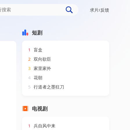
求片/反馈
短剧
1
盲盒
2
双向欲臣
3
家里家外
4
花朝
5
行道者之墨狂刀
电视剧
1
兵自风中来