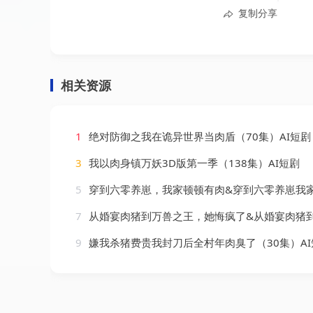
复制分享
相关资源
1
绝对防御之我在诡异世界当肉盾（70集）AI短剧
3
我以肉身镇万妖3D版第一季（138集）AI短剧
5
穿到六零养崽，我家顿顿有肉&穿到六零养崽我家顿顿有肉（100集）
7
从婚宴肉猪到万兽之王，她悔疯了&从婚宴肉猪到万兽之王她悔疯了（80集）
9
嫌我杀猪费贵我封刀后全村年肉臭了（30集）AI