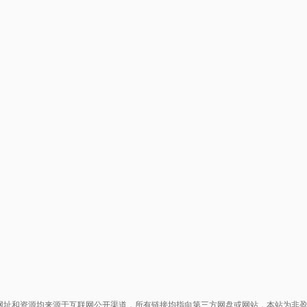
网址和资源均来源于互联网公开渠道，所有链接均指向第三方网盘或网站，本站为非