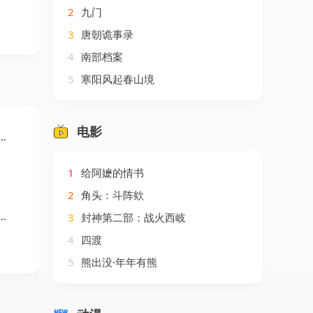
2
九门
3
唐朝诡事录
4
南部档案
5
寒阳风起春山境
电影
1
给阿嬷的情书
2
角头：斗阵欸
3
封神第二部：战火西岐
4
四渡
5
熊出没·年年有熊