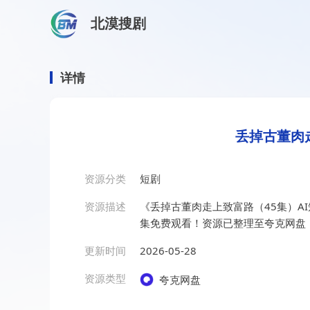
北漠搜剧
首页
/
资源搜索
/
丢掉古董肉走上致富路（45集）AI短剧
丢掉古董肉走上致富路（45
详情
丢掉古董肉
资源分类
短剧
资源描述
《丢掉古董肉走上致富路（45集）A
集免费观看！资源已整理至夸克网盘
更新时间
2026-05-28
资源类型
夸克网盘