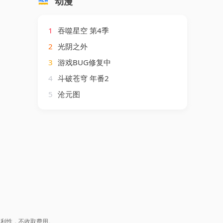
动漫
1
吞噬星空 第4季
2
光阴之外
3
游戏BUG修复中
4
斗破苍穹 年番2
5
沧元图
盈利性，不收取费用。