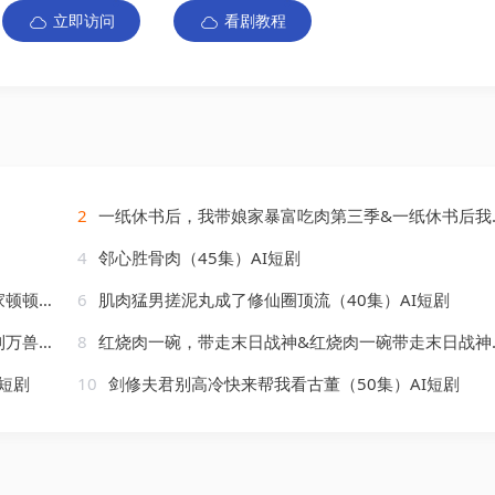
立即访问
看剧教程
2
一纸休书后，我带娘家暴富吃肉第三季&一纸休书后我带娘家暴富吃肉第三季（91集）AI短剧
4
邻心胜骨肉（45集）AI短剧
AI短剧
6
肌肉猛男搓泥丸成了修仙圈顶流（40集）AI短剧
AI短剧
8
红烧肉一碗，带走末日战神&红烧肉一碗带走末日战神（75集）AI短剧
短剧
10
剑修夫君别高冷快来帮我看古董（50集）AI短剧