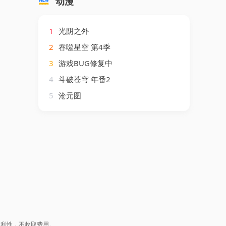
动漫
1
光阴之外
2
吞噬星空 第4季
3
游戏BUG修复中
4
斗破苍穹 年番2
5
沧元图
盈利性，不收取费用。