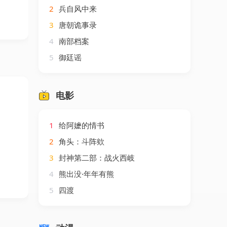
2
兵自风中来
3
唐朝诡事录
4
南部档案
5
御廷谣
电影
1
给阿嬷的情书
2
角头：斗阵欸
3
封神第二部：战火西岐
4
熊出没·年年有熊
5
四渡