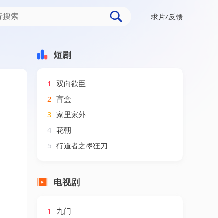
求片/反馈
短剧
1
双向欲臣
2
盲盒
3
家里家外
4
花朝
5
行道者之墨狂刀
电视剧
1
九门