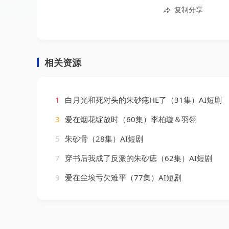
复制分享
相关资源
1
白月光和死对头的朱砂痣HE了（31集）AI短剧
3
爱在烟花绽放时（60集）李柏璇＆羽翎
5
朱砂骨（28集）AI短剧
7
穿书后我成了反派的朱砂痣（62集）AI短剧
9
爱在尘埃亏欠难平（77集）AI短剧