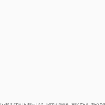
网址和资源均来源于互联网公开渠道，所有链接均指向第三方网盘或网站，本站为非