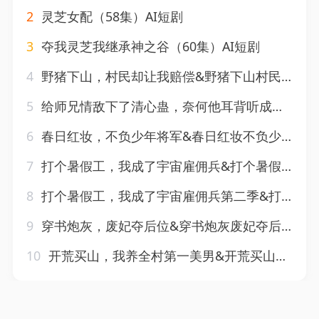
2
灵芝女配（58集）AI短剧
3
夺我灵芝我继承神之谷（60集）AI短剧
4
野猪下山，村民却让我赔偿&野猪下山村民却让我赔偿（27集）AI短剧
5
给师兄情敌下了清心蛊，奈何他耳背听成情蛊&给师兄情敌下了清心蛊奈何他耳背听成情蛊（56集）AI短剧
6
春日红妆，不负少年将军&春日红妆不负少年将军（55集）AI短剧
7
打个暑假工，我成了宇宙雇佣兵&打个暑假工我成了宇宙雇佣兵（71集）AI短剧
8
打个暑假工，我成了宇宙雇佣兵第二季&打个暑假工我成了宇宙雇佣兵第二季（70集）AI短剧
9
穿书炮灰，废妃夺后位&穿书炮灰废妃夺后位（28集）AI短剧
10
开荒买山，我养全村第一美男&开荒买山我养全村第一美男（50集）AI短剧