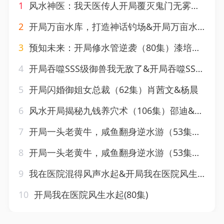
1
风水神医：我天医传人开局覆灭鬼门无雾版&风水神医我天医传人开局覆灭鬼门无雾版（60集）朱珠&梅洋
2
开局万亩水库，打造神话钓场&开局万亩水库打造神话钓场（70集）AI短剧（2026）
3
预知未来：开局修水管逆袭（80集）漆培鑫＆李可馨
4
开局吞噬SSS级御兽我无敌了&开局吞噬SSS级御兽，我无敌了（60集）动漫
5
开局闪婚御姐女总裁（62集）肖茜文&杨晨
6
风水开局揭秘九钱养穴术（106集）邵迪&王大钱
7
开局一头老黄牛，咸鱼翻身逆水游（53集）王三北＆潘钰涵
8
开局一头老黄牛，咸鱼翻身逆水游（53集）潘钰涵&王三北
9
我在医院混得风声水起&开局我在医院风生水起 (80集)
10
开局我在医院风生水起(80集)