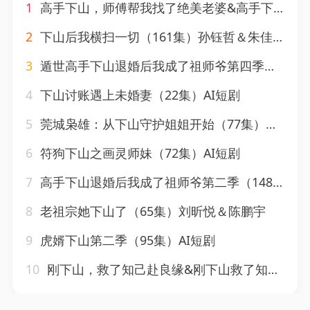
1
高手下山，师傅帮我找了绝美老婆&高手下山师傅帮我找了绝美老婆（89集）郭嘉琦＆张如意＆杨桃
2
下山后我横扫一切（161集）孙钰哲＆朱佳琪&张如意&宋亚娟
3
遁世高手下山退婚后我成了祖师爷第四季（93集）AI短剧
4
下山讨账遇上未婚妻（22集）AI短剧
5
莞城枭雄：从下山守护姐姐开始（77集）胡文飞&朱梦茹&卢晟
6
符狗下山之画灵师妹（72集）AI短剧
7
高手下山退婚后我成了祖师爷第二季（148集）AI短剧
8
老祖宗她下山了（65集）刘昕悦＆陈鹏宇
9
虎婿下山第二季（95集）AI短剧
10
刚下山，救了知己赴良缘&刚下山救了知己赴良缘（80集）高广泽＆张婉琳