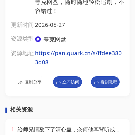
夸克网盘，随时随地轻松追剧，不
容错过！
更新时间
2026-05-27
资源类型
夸克网盘
资源地址
https://pan.quark.cn/s/ffdee380
3d08
复制分享
立即访问
看剧教程
相关资源
1
给师兄情敌下了清心蛊，奈何他耳背听成情蛊&给师兄情敌下了清心蛊奈何他耳背听成情蛊（56集）AI短剧