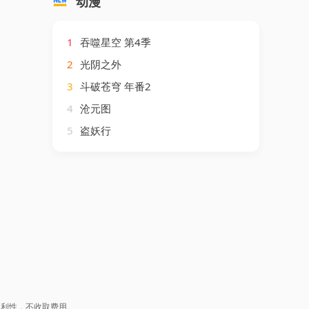
动漫
1
吞噬星空 第4季
2
光阴之外
3
斗破苍穹 年番2
4
沧元图
5
盗妖行
盈利性，不收取费用。