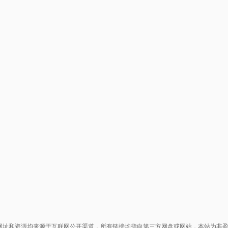
网址和资源均来源于互联网公开渠道，所有链接均指向第三方网盘或网站，本站为非