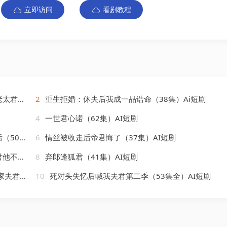
立即访问
看剧教程
AI短剧
2
重生拒婚：休夫后我成一品诰命（38集）Ai短剧
4
一世君心诺（62集）AI短剧
AI短剧
6
情丝被收走后帝君悔了（37集）AI短剧
AI短剧
8
弃郎逢狐君（41集）AI短剧
）AI短剧
10
死对头失忆后喊我夫君第二季（53集全）AI短剧