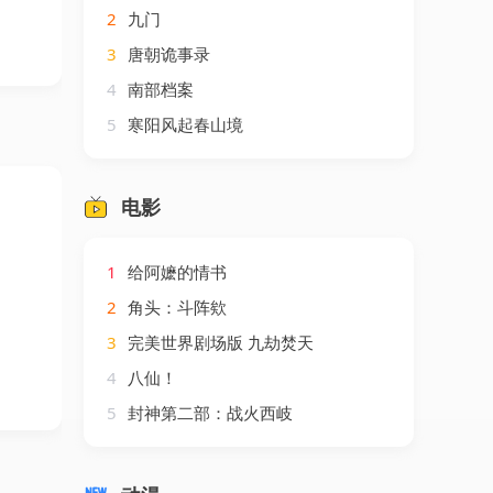
2
九门
3
唐朝诡事录
4
南部档案
5
寒阳风起春山境
电影
1
给阿嬷的情书
2
角头：斗阵欸
3
完美世界剧场版 九劫焚天
4
八仙！
5
封神第二部：战火西岐