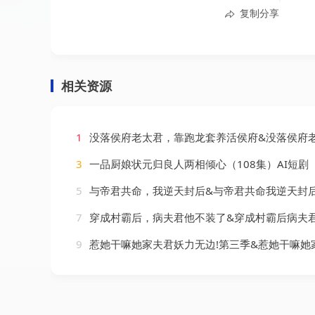
复制分享
相关资源
1
没落侯府老太君，靠跑龙套养活侯府&没落侯府老太君靠跑龙套养活侯府（30集）
3
一品厨娘状元归良人两相倾心（108集）AI短剧
5
与帝君共命，我逆天封后&与帝君共命我逆天封后（50集）
7
穿成村霸后，病夫君他不装了&穿成村霸后病夫君他不装了（36集）
9
惹她干嘛她家夫君妖力无边!第三季&惹她干嘛她家夫君妖力无边第三季（192集