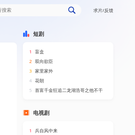
求片/反馈
短剧
1
盲盒
2
双向欲臣
3
家里家外
4
花朝
5
首富千金狂追二龙湖浩哥之他不干
电视剧
1
兵自风中来