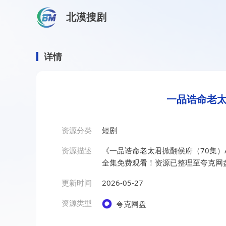
北漠搜剧
首页
/
资源搜索
/
一品诰命老太君掀翻侯府（70集）AI
一品诰命老太君掀翻侯府（7
详情
一品诰命老太
资源分类
短剧
资源描述
《一品诰命老太君掀翻侯府（70集）
全集免费观看！资源已整理至夸克网
更新时间
2026-05-27
资源类型
夸克网盘